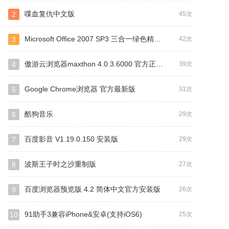
喋血复仇中文版
2
45次
Microsoft Office 2007 SP3 三合一绿色精简版
3
42次
傲游云浏览器maxthon 4.0.3.6000 官方正式版
4
39次
Google Chrome浏览器 官方最新版
5
31次
酷狗音乐
6
29次
百度影音 V1.19.0.150 安装版
7
29次
波斯王子时之沙重制版
8
27次
百度浏览器预览版 4.2 简体中文官方安装版
9
26次
91助手3兼容iPhone&安卓(支持iOS6)
10
25次