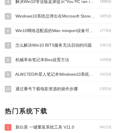
解决Win10专业版蓝屏提示“You PC ran into a problem..."的技巧
4
1998次
Windows10系统总弹出在Microsoft Store查应用的解决方法
5
1855次
Win10网络适配器的Wan miniport设备可以删除吗？
6
1779次
怎么解决Win10 BITS服务无法启动的问题
7
1461次
机械革命笔记本Bios设置方法
8
1459次
ALW17ED外星人笔记本Windows10系统改Windows7系统的
9
1423次
通过番号下载电影资源的操作步骤
10
1303次
热门系统下载
新白菜 一键重装系统工具 V11.0
1
6411次