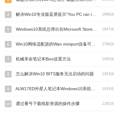
解决Win10专业版蓝屏提示“You PC ran into a problem..."的技巧
4
1990次
Windows10系统总弹出在Microsoft Store查应用的解决方法
5
1847次
Win10网络适配器的Wan miniport设备可以删除吗？
6
1766次
机械革命笔记本Bios设置方法
7
1455次
怎么解决Win10 BITS服务无法启动的问题
8
1453次
ALW17ED外星人笔记本Windows10系统改Windows7系统的
9
1416次
通过番号下载电影资源的操作步骤
10
1282次