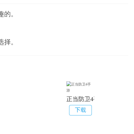
趣的。
选择。
正当防卫4手游