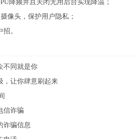
GPU降频并且关闭无用后台实现降温；
网摄像头，保护用户隐私；
中招。
众不同就是你
圾，让你肆意刷起来
间
电信诈骗
的诈骗信息