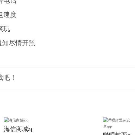
告电话
电速度
爽玩
通知尽情开黑
载吧！
海信商城app